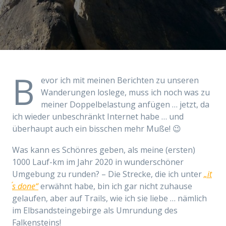
B
evor ich mit meinen Berichten zu unseren
Wanderungen loslege, muss ich noch was zu
meiner Doppelbelastung anfügen … jetzt, da
ich wieder unbeschränkt Internet habe … und
überhaupt auch ein bisschen mehr Muße! 😉
Was kann es Schönres geben, als meine (ersten)
1000 Lauf-km im Jahr 2020 in wunderschöner
Umgebung zu runden? – Die Strecke, die ich unter
„it
´s done“
erwähnt habe, bin ich gar nicht zuhause
gelaufen, aber auf Trails, wie ich sie liebe … nämlich
im Elbsandsteingebirge als Umrundung des
Falkensteins!