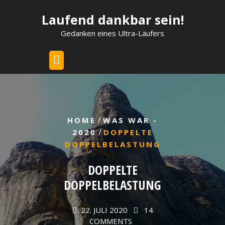
Skip
Laufend dankbar sein!
to
content
Gedanken eines Ultra-Läufers
/
HOME
WAS WAR -
/
2020
DOPPELTE
DOPPELBELASTUNG
DOPPELTE
DOPPELBELASTUNG
22. JULI 2020
14
COMMENTS