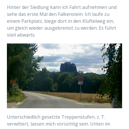
Hinter der Siedlung kann ich Fahrt aufnehmen und
sehe das erste Mal den Falkenstein. Ich laufe zu
einem Parkplatz, biege dort in den Klüftelweg ein,
um gleich wieder ausgebremst zu werden. Es führt
steil abwärts.
Unterschiedlich gesetzte Treppenstufen, z. T.
verwittert, lassen mich vorsichtig sein. Unten im