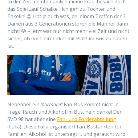
In der Zeit meinte nämlich meine Frau: besuch doch
das Spiel „auf Schalke“. Ich geh zu Tochter und
Enkelin! 😉 Hat ja auch was, bei einem Treffen der 3
Damen aus 3 Generationen stören die Männer dann
nicht! 😛 – Jetzt war nur nicht mehr viel Zeit und nicht
sicher, ob noch ein Ticket mit Platz im Bus zu haben
ist.
Nebenbei: ein
’normaler‘
Fan-Bus kommt nicht in
Frage; Rauch und Alkohol im Bus, nein danke! Der
SVD 98 hat aber eine
Fan- und Förderabteilung
(FuFa). Diese FuFa organisiert Fan-Busfahrten für
Familien; Alkohol ist untersagt … und geraucht wird