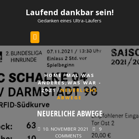
Skip
Laufend dankbar sein!
to
content
Gedanken eines Ultra-Läufers
/
HOME
MAL WAS
,
ANDERES
WAS WAR -
/
2021
NEUERLICHE
ABWEGE
NEUERLICHE ABWEGE
10. NOVEMBER 2021
9
COMMENTS