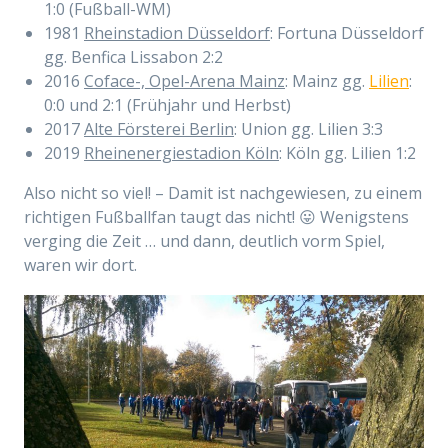
1:0 (Fußball-WM)
1981
Rheinstadion Düsseldorf
: Fortuna Düsseldorf
gg. Benfica Lissabon 2:2
2016
Coface-, Opel-Arena Mainz
: Mainz gg.
Lilien
:
0:0 und 2:1 (Frühjahr und Herbst)
2017
Alte Försterei Berlin
: Union gg. Lilien 3:3
2019
Rheinenergiestadion Köln
: Köln gg. Lilien 1:2
Also nicht so viel! – Damit ist nachgewiesen, zu einem
richtigen Fußballfan taugt das nicht! 😛 Wenigstens
verging die Zeit … und dann, deutlich vorm Spiel,
waren wir dort.