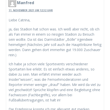
Manfred
11. NOVEMBER 2021 UM 12:32 UHR
Liebe Catrina,
ja, das Stadion hat schon was. Ich weiß aber nicht, ob ich
als Fan immer in einem so riesigen Stadion zu Besuch
sein wollte. Da ist das Darmstädter „Bölle“ irgendwie
heimeliger! (Nächstes Jahr soll auch die Haupttribüne fertig
werden. Dann gehen dort immerhin gut 19.000 Zuschauer
rein.)
Ich habe ja schon viele Sportevents verschiedener
Sportarten live erlebt. Es ist einfach etwas anderes, so
dabei zu sein. Man erfährt immer wieder auch
Insider“wissen“, was die Fernsehmoderatoren und
Reporter immer weniger „drauf“ haben. Mir wird da viel zu
viel
geschwätzt
! Sprüche klopfen und eine Begleitung ohne
Fachwissen (Fachbegriffe), vor allem bei
Fußballübertragungen, ist halt in!
Die Ergebnisse konnte ich mir allesamt gut merken …