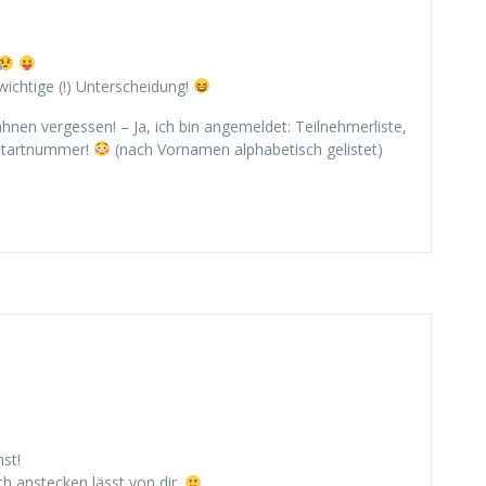
ichtige (!) Unterscheidung!
hnen vergessen! – Ja, ich bin angemeldet: Teilnehmerliste,
Startnummer!
(nach Vornamen alphabetisch gelistet)
st!
h anstecken lässt von dir.