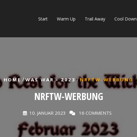
Start
Warm Up
Trail Away
Cool Down
/
/
HOME
WAS WAR - 2023
NRFTW-WERBUNG
NRFTW-WERBUNG
10. JANUAR 2023
16 COMMENTS