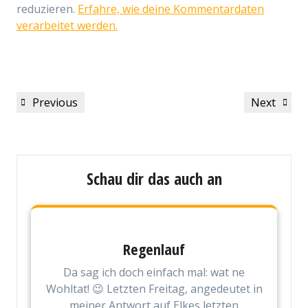
reduzieren.
Erfahre, wie deine Kommentardaten
verarbeitet werden.
Beitragsnavigation
Previous
Next
Previous
Next
Post
Post
Schau dir das auch an
Regenlauf
Da sag ich doch einfach mal: wat ne
Wohltat! 😉 Letzten Freitag, angedeutet in
meiner Antwort auf Elkes letzten