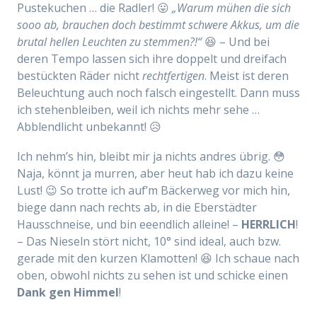
Pustekuchen … die Radler! 😛
„Warum mühen die sich
sooo ab, brauchen doch bestimmt schwere Akkus, um die
brutal hellen Leuchten zu stemmen?!“
😆 – Und bei
deren Tempo lassen sich ihre doppelt und dreifach
bestückten Räder nicht
rechtfertigen
. Meist ist deren
Beleuchtung auch noch falsch eingestellt. Dann muss
ich stehenbleiben, weil ich nichts mehr sehe …
Abblendlicht unbekannt! 😥
Ich nehm’s hin, bleibt mir ja nichts andres übrig. 😳
Naja, könnt ja murren, aber heut hab ich dazu keine
Lust! 😉 So trotte ich auf’m Bäckerweg vor mich hin,
biege dann nach rechts ab, in die Eberstädter
Hausschneise, und bin eeendlich alleine! –
HERRLICH
!
– Das Nieseln stört nicht, 10° sind ideal, auch bzw.
gerade mit den kurzen Klamotten! 😆 Ich schaue nach
oben, obwohl nichts zu sehen ist und schicke einen
Dank gen Himmel
!