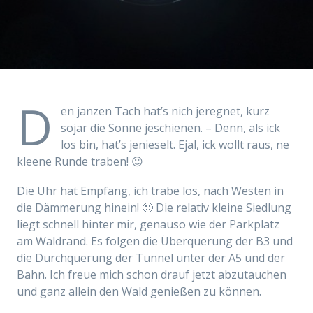
D
en janzen Tach hat’s nich jeregnet, kurz
sojar die Sonne jeschienen. – Denn, als ick
los bin, hat’s jenieselt. Ejal, ick wollt raus, ne
kleene Runde traben! 😉
Die Uhr hat Empfang, ich trabe los, nach Westen in
die Dämmerung hinein! 🙂 Die relativ kleine Siedlung
liegt schnell hinter mir, genauso wie der Parkplatz
am Waldrand. Es folgen die Überquerung der B3 und
die Durchquerung der Tunnel unter der A5 und der
Bahn. Ich freue mich schon drauf jetzt abzutauchen
und ganz allein den Wald genießen zu können.