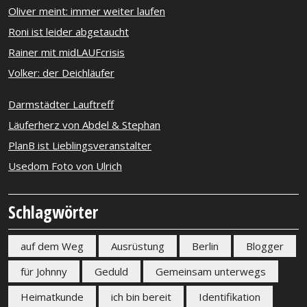
Oliver meint: immer weiter laufen
Roni ist leider abgetaucht
Rainer mit midLAUFcrisis
Volker: der Deichläufer
Darmstädter Lauftreff
Läuferherz von Abdel & Stephan
PlanB ist Lieblingsveranstalter
Usedom Foto von Ulrich
Schlagwörter
auf dem Weg
Ausrüstung
Berlin
Blogger
für Johnny
Geduld
Gemeinsam unterwegs
Heimatkunde
ich bin bereit
Identifikation