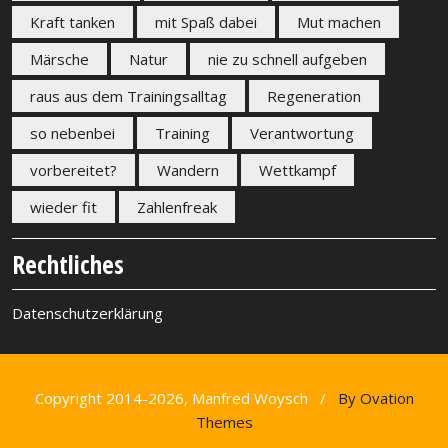
Kraft tanken
mit Spaß dabei
Mut machen
Märsche
Natur
nie zu schnell aufgeben
raus aus dem Trainingsalltag
Regeneration
so nebenbei
Training
Verantwortung
vorbereitet?
Wandern
Wettkampf
wieder fit
Zahlenfreak
Rechtliches
Datenschutzerklärung
Copyright 2014-2026, Manfred Woysch /
By Ovation
Themes