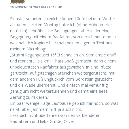
19. NOVEMBER 2023 UM 22:31 UHR
Siehste, so unterschiedlch können Läufe bei dem Wetter
ablaufen. Letzten Montag hatte ich (ohne Höhenmeter
natürlich) sehr ähnliche Bedingungen, aber leider eine
Begegnung mit einem Radfahrer, von der ich heute noch
was hab. Ich kopiere hier mal meinen eigenen Text aus
meinem Microblog:
„Sturm! Regenpause! 15°C! Sandalen an, Stirnlampe druff
und rennen! … bis km11 hats Spaß gemacht, dann einem
unbeleuchteten Radfahrer ausgewichen, in eine Pfütze
gerutscht, auf glitschigen Steinchen weitergerutscht, mit
dem anderen Fuß unglücklich vom Bordstein gerutscht
und die Wade überdehnt. Und einfach mal vernünftig
genug um nicht weiterzurennen und damit eine fiese
Zerrung zu riskieren.“
Ein paar wenige Tage Laufpause geb ich mir noch, so was
nervt, aber Jammern hilft ja auch nicht.
Lass dich nicht überfahren von den verblendeten
Radfahrern und liebe Grüße, Oliver