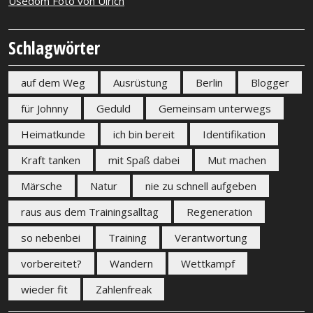
Usedom Foto von Ulrich
Schlagwörter
auf dem Weg
Ausrüstung
Berlin
Blogger
für Johnny
Geduld
Gemeinsam unterwegs
Heimatkunde
ich bin bereit
Identifikation
Kraft tanken
mit Spaß dabei
Mut machen
Märsche
Natur
nie zu schnell aufgeben
raus aus dem Trainingsalltag
Regeneration
so nebenbei
Training
Verantwortung
vorbereitet?
Wandern
Wettkampf
wieder fit
Zahlenfreak