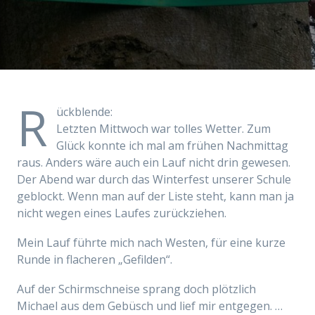
R
ückblende:
Letzten Mittwoch war tolles Wetter. Zum
Glück konnte ich mal am frühen Nachmittag
raus. Anders wäre auch ein Lauf nicht drin gewesen.
Der Abend war durch das Winterfest unserer Schule
geblockt. Wenn man auf der Liste steht, kann man ja
nicht wegen eines Laufes zurückziehen.
Mein Lauf führte mich nach Westen, für eine kurze
Runde in flacheren „Gefilden“.
Auf der Schirmschneise sprang doch plötzlich
Michael aus dem Gebüsch und lief mir entgegen. …