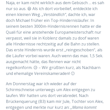
Naja, er kam nicht wirklich aus dem Gebüsch … es sah
nur so aus. 😆 Als ich dort vorbeilief, entdeckte ich
einen kleinen Weg.
„Verständlich“
, dachte ich, war
doch Michael früher ein Top-Hindernisläufer. In
seinem besten 3000m-Hindernisrennen hatte er die
Quali für eine anstehende Europameisterschaft nur
verpasst, weil sie in Koblenz damals zu doof waren
alle Hindernisse rechtzeitig auf die Bahn zu stellen.
Das erste Hindernis wurde erst „reingeschoben“, als
die Läufer vorbei waren. Auch wenn das max. 1,5 Sek.
ausgemacht hätte, das Rennen war nicht
regelkonform. 😥 – Wir grüßten kurz, als Nachbarn
und ehemalige Vereinskameraden! 🙂
Am Donnerstag war ich wieder auf der
Schirmschneise unterwegs um Alex entgegen zu
laufen. Wir hatten uns dort verabredet. Nach
Brückenquerung (B3) kam mir Jule, Tochter von Alex,
entgegen und merkte nur kurz an:
„Mama kommt