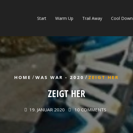
Start
Warm Up
Trail Away
Cool Down
/
/
HOME
WAS WAR - 2020
ZEIGT HER
ZEIGT HER
19. JANUAR 2020
10 COMMENTS