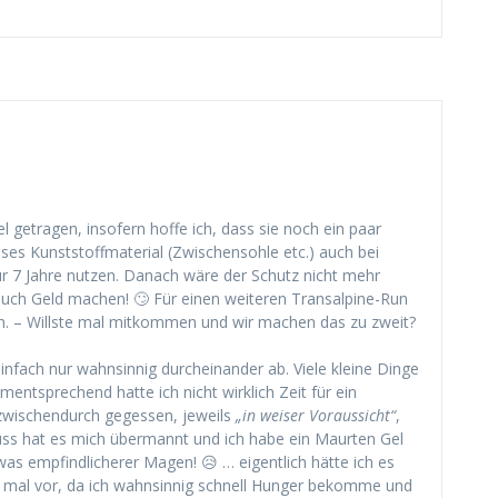
el getragen, insofern hoffe ich, dass sie noch ein paar
eses Kunststoffmaterial (Zwischensohle etc.) auch bei
ur 7 Jahre nutzen. Danach wäre der Schutz nicht mehr
 auch Geld machen! 🙄 Für einen weiteren Transalpine-Run
en. – Willste mal mitkommen und wir machen das zu zweit?
infach nur wahnsinnig durcheinander ab. Viele kleine Dinge
entsprechend hatte ich nicht wirklich Zeit für ein
zwischendurch gegessen, jeweils
„in weiser Voraussicht“
,
uss hat es mich übermannt und ich habe ein Maurten Gel
as empfindlicherer Magen! 😥 … eigentlich hätte ich es
mal vor, da ich wahnsinnig schnell Hunger bekomme und