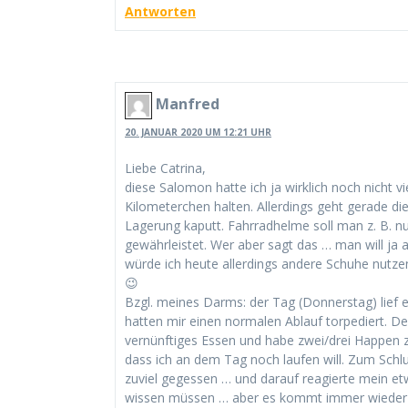
Antworten
Manfred
20. JANUAR 2020 UM 12:21 UHR
Liebe Catrina,
diese Salomon hatte ich ja wirklich noch nicht vi
Kilometerchen halten. Allerdings geht gerade di
Lagerung kaputt. Fahrradhelme soll man z. B. n
gewährleistet. Wer aber sagt das … man will ja
würde ich heute allerdings andere Schuhe nutz
😉
Bzgl. meines Darms: der Tag (Donnerstag) lief e
hatten mir einen normalen Ablauf torpediert. Dem
vernünftiges Essen und habe zwei/drei Happen 
dass ich an dem Tag noch laufen will. Zum Schl
zuviel gegessen … und darauf reagierte mein etw
wissen müssen … aber es kommt immer wieder 