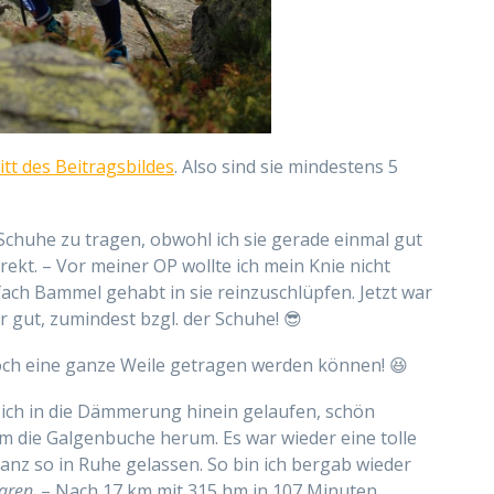
tt des Beitragsbildes
. Also sind sie mindestens 5
Schuhe zu tragen, obwohl ich sie gerade einmal gut
irekt. – Vor meiner OP wollte ich mein Knie nicht
ach Bammel gehabt in sie reinzuschlüpfen. Jetzt war
hr gut, zumindest bzgl. der Schuhe! 😎
noch eine ganze Weile getragen werden können! 😆
 ich in die Dämmerung hinein gelaufen, schön
m die Galgenbuche herum. Es war wieder eine tolle
nz so in Ruhe gelassen. So bin ich bergab wieder
aren
. – Nach 17 km mit 315 hm in 107 Minuten