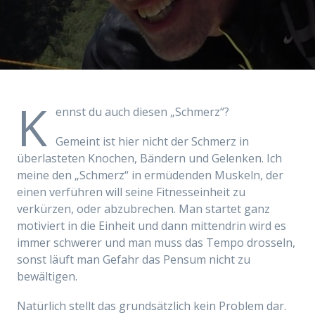
K
ennst du auch diesen „Schmerz“?
Gemeint ist hier nicht der Schmerz in
überlasteten Knochen, Bändern und Gelenken. Ich
meine den „Schmerz“ in ermüdenden Muskeln, der
einen verführen will seine Fitnesseinheit zu
verkürzen, oder abzubrechen. Man startet ganz
motiviert in die Einheit und dann mittendrin wird es
immer schwerer und man muss das Tempo drosseln,
sonst läuft man Gefahr das Pensum nicht zu
bewältigen.
Natürlich stellt das grundsätzlich kein Problem dar.