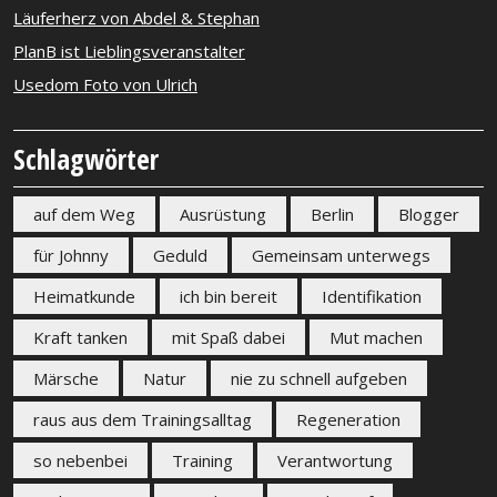
Läuferherz von Abdel & Stephan
PlanB ist Lieblingsveranstalter
Usedom Foto von Ulrich
Schlagwörter
auf dem Weg
Ausrüstung
Berlin
Blogger
für Johnny
Geduld
Gemeinsam unterwegs
Heimatkunde
ich bin bereit
Identifikation
Kraft tanken
mit Spaß dabei
Mut machen
Märsche
Natur
nie zu schnell aufgeben
raus aus dem Trainingsalltag
Regeneration
so nebenbei
Training
Verantwortung