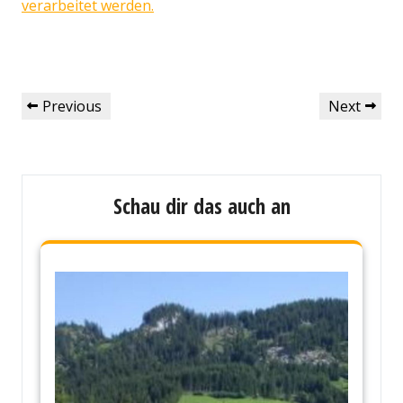
verarbeitet werden.
Beitragsnavigation
Previous
Next
Previous
Next
Post
Post
Schau dir das auch an