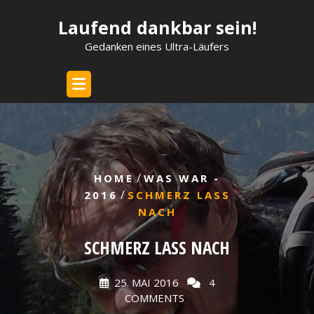
Skip
Laufend dankbar sein!
to
content
Gedanken eines Ultra-Läufers
/
HOME
WAS WAR -
/
2016
SCHMERZ LASS
NACH
SCHMERZ LASS NACH
25. MAI 2016
4
COMMENTS