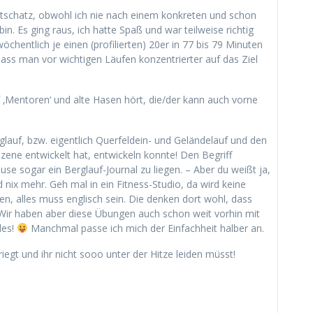
tschatz, obwohl ich nie nach einem konkreten und schon
bin. Es ging raus, ich hatte Spaß und war teilweise richtig
öchentlich je einen (profilierten) 20er in 77 bis 79 Minuten
ss man vor wichtigen Läufen konzentrierter auf das Ziel
 ‚Mentoren‘ und alte Hasen hört, die/der kann auch vorne
glauf, bzw. eigentlich Querfeldein- und Geländelauf und den
zene entwickelt hat, entwickeln konnte! Den Begriff
use sogar ein Berglauf-Journal zu liegen. – Aber du weißt ja,
 nix mehr. Geh mal in ein Fitness-Studio, da wird keine
, alles muss englisch sein. Die denken dort wohl, dass
ir haben aber diese Übungen auch schon weit vorhin mit
les!
Manchmal passe ich mich der Einfachheit halber an.
iegt und ihr nicht sooo unter der Hitze leiden müsst!