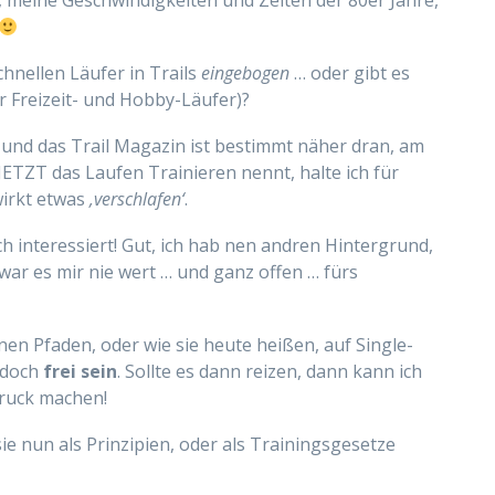
, meine Geschwindigkeiten und Zeiten der 80er Jahre,
chnellen Läufer in Trails
eingebogen
… oder gibt es
 Freizeit- und Hobby-Läufer)?
n und das Trail Magazin ist bestimmt näher dran, am
 JETZT das Laufen Trainieren nennt, halte ich für
wirkt etwas
‚verschlafen‘
.
ch interessiert! Gut, ich hab nen andren Hintergrund,
 war es mir nie wert … und ganz offen … fürs
inen Pfaden, oder wie sie heute heißen, auf Single-
t doch
frei sein
. Sollte es dann reizen, dann kann ich
Druck machen!
e nun als Prinzipien, oder als Trainingsgesetze