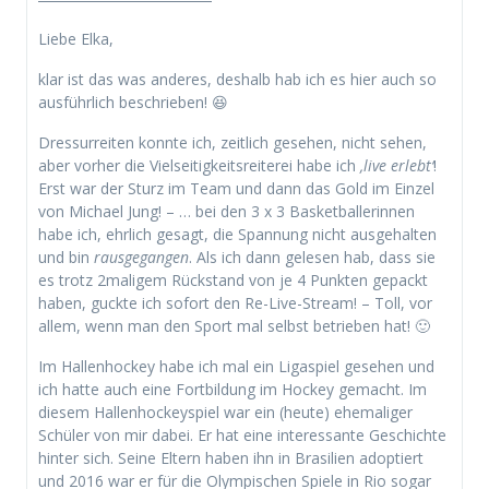
Liebe Elka,
klar ist das was anderes, deshalb hab ich es hier auch so
ausführlich beschrieben! 😆
Dressurreiten konnte ich, zeitlich gesehen, nicht sehen,
aber vorher die Vielseitigkeitsreiterei habe ich
‚live erlebt‘
!
Erst war der Sturz im Team und dann das Gold im Einzel
von Michael Jung! – … bei den 3 x 3 Basketballerinnen
habe ich, ehrlich gesagt, die Spannung nicht ausgehalten
und bin
rausgegangen
. Als ich dann gelesen hab, dass sie
es trotz 2maligem Rückstand von je 4 Punkten gepackt
haben, guckte ich sofort den Re-Live-Stream! – Toll, vor
allem, wenn man den Sport mal selbst betrieben hat! 🙂
Im Hallenhockey habe ich mal ein Ligaspiel gesehen und
ich hatte auch eine Fortbildung im Hockey gemacht. Im
diesem Hallenhockeyspiel war ein (heute) ehemaliger
Schüler von mir dabei. Er hat eine interessante Geschichte
hinter sich. Seine Eltern haben ihn in Brasilien adoptiert
und 2016 war er für die Olympischen Spiele in Rio sogar