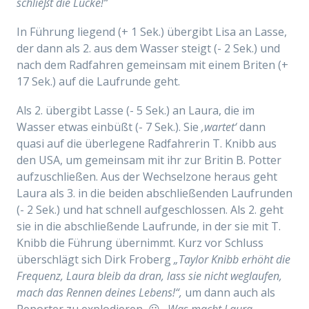
schließt die Lücke!“
In Führung liegend (+ 1 Sek.) übergibt Lisa an Lasse,
der dann als 2. aus dem Wasser steigt (- 2 Sek.) und
nach dem Radfahren gemeinsam mit einem Briten (+
17 Sek.) auf die Laufrunde geht.
Als 2. übergibt Lasse (- 5 Sek.) an Laura, die im
Wasser etwas einbüßt (- 7 Sek.).
Sie
‚wartet‘
dann
quasi auf die überlegene Radfahrerin T. Knibb aus
den USA, um g
emeinsam
mit ihr zur Britin B. Potter
aufzu
schließen. Aus der Wechselzone heraus geht
Laura als 3. in die beiden abschließenden Laufrunden
(- 2 Sek.) und hat schnell aufgeschlossen. Als 2. geht
sie in die abschließende Laufrunde, in der sie mit T.
Knibb die Führung übernimmt. Kurz vor Schluss
überschlägt sich Dirk Froberg
„Taylor Knibb erhöht die
Frequenz, Laura bleib da dran, lass sie nicht weglaufen,
mach das Rennen deines Lebens!“,
um dann auch als
Reporter zu explodieren, 😛
„Was macht Laura