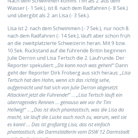
Nach dem Schwimmen kommt Tim als 2. aus dem
Wasser (- 1 Sek.), ist 8. nach dem Radfahren (- 8 Sek.)
und übergibt als 2. an Lisa (- 3 Sek.).
Lisa ist 2. nach dem Schwimmen (- 7 Sek.), nur noch 8.
nach dem Radfahren (- 14 Sek.), läuft aber schon früh
an die zweitplatzierte Schweizerin heran. Mit 9 bzw.
10 Sek. Rückstand auf die führende Britin beginnen
Julie Derron und Lisa Tertsch die 2. Laufrunde. Der
Reporter spekuliert:
„Da kann noch was gehen!“
Dann
geht der Reporter Dirk Froberg aus sich heraus:
„
Lisa
Tertsch hat
den Hahn
, wenn ich das richtig sehe,
aufgemacht und hat sich von Julie Derron abgesetzt.
Attackiert jetzt die Führende!“
…
„Lisa Tertsch läuft ein
überragendes Rennen … genauso wie vor ihr Tim
Hellwig!“
…
„Das ist doch phantastisch, was die Lisa da
macht, sie läuft die Lücke auch noch zu, warum, weil sie
es kann! … Das ist großartig Lisa, das ist einfach
phantastisch, die Darmstädterin vom DSW 12 Darmstadt