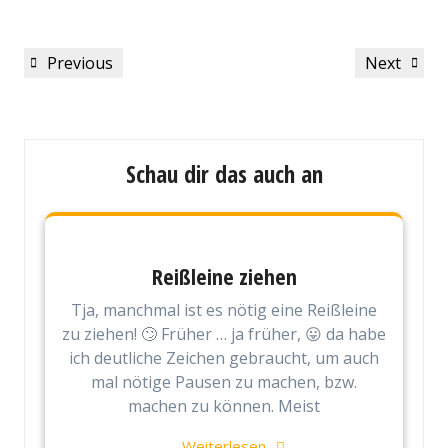
Beitragsnavigation
Previous
Next
Previous
Next
Post
Post
Schau dir das auch an
Reißleine ziehen
Tja, manchmal ist es nötig eine Reißleine
zu ziehen! 🙄 Früher … ja früher, 😛 da habe
ich deutliche Zeichen gebraucht, um auch
mal nötige Pausen zu machen, bzw.
machen zu können. Meist
Weiterlesen