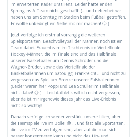
im erweiterten Kader Brasiliens. Leider hatte er den
Sprung ins A-Team nicht geschafft! (… und nebenbei: wir
haben uns am Sonntag im Stadion beim Fußball getroffen.
Er wollte unbedingt ein Selfie mit mir machen! 🙂 )
Jetzt verfolge ich erstmal vorrangig die weiteren
Spielsportarten: Beachvolleyball der Männer, noch ist ein
Team dabei. Frauenteam im Tischtennis im Viertelfinale.
Hockey-Männer, die im Finale sind und das Halbfinale
unserer Basketballer um Dennis Schröder und die
Wagner-Brüder, sowie das Viertelfinale der
Basketballerinnen um Satou gg. Frankreich! … und nicht zu
vergessen das Spiel um Bronze unserer Fußballerinnen.
(Leider waren hier Poppi und Lea Schüller im Halbfinale
nicht dabei! 😥 ) – Leichtathletik will ich nicht vergessen,
aber da ist mir irgendwie dieses Jahr das Live-Erlebnis
nicht so wichtig!
Danach verfolge ich wieder verstärkt unsere Lilien, aber
die Heimspiele live im Bölle! 😆 … und fast alle Sportarten,
die live im TV zu verfolgen sind, aber auf die man sich
besser konzentrieren kann und nicht das Hin- und