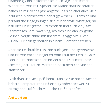
unabhängig bin, bekomme ich auch tagsüber immer
wieder mal was mit. Speziell die Mannschaftssportarten
haben es mir dieses Jahr angetan, es sind aber auch viele
deutsche Mannschaften dabei (gewesen)! – Termine und
persönliche Begegnungen sind mir aber viel wichtiger, so
natürlich unser (
Video
-)Stammtisch und auch ein
‚Live‘
-
Stammtisch vom
Lilienblog
, wo sich eine ähnlich große
Gruppe, vergleichbar mit unserem Bloggerkreis, von
(Lilien-)Fußballegeisterten in einem Biergarten treffen!
Aber die Leichtathletik ist mir auch
‚ans Herz gewachsen‘
und ich war ebenso begeitert vom Lauf der Femke Bol!!!
Danke fürs Nachschauen im Zeitplan. Es stimmt, dass
(diesmal) der Frauen-Marathon nach dem der Männer
stattfindet!
Bleib dran und viel Spaß beim Training! Wir haben wieder
höhere Temperaturen und eine irgendwie schwer zu
ertragende Luftfeuchte! – Liebe Grüße Manfred
Antworten