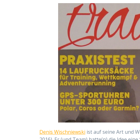
Denis Wischniewski
ist auf seine Art und W
2016). Er (und Team) hatte(n) die Idee ein