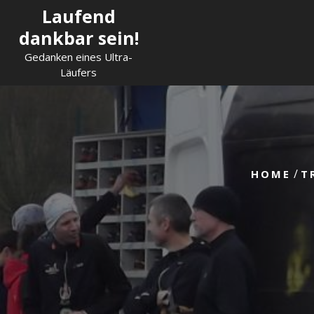
Skip
Laufend
to
dankbar sein!
content
Gedanken eines Ultra-
Läufers
/
HOME
T