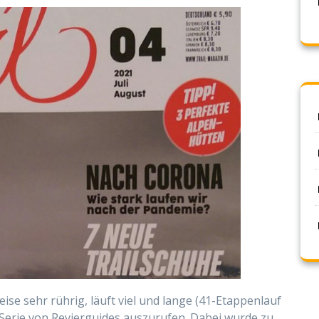
eise sehr rührig, läuft viel und lange (41-Etappenlauf
e Serie von Revierguides auszurufen. Dabei wurde zu