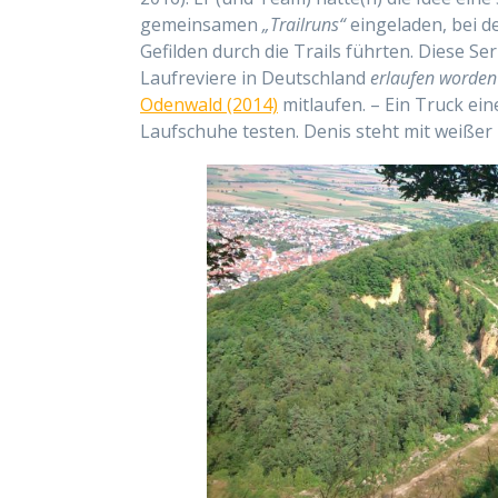
gemeinsamen
„Trailruns“
eingeladen, bei 
Gefilden durch die Trails führten. Diese Se
Laufreviere in Deutschland
erlaufen worden
Odenwald (2014)
mitlaufen. – Ein Truck ei
Laufschuhe testen. Denis steht mit weiße