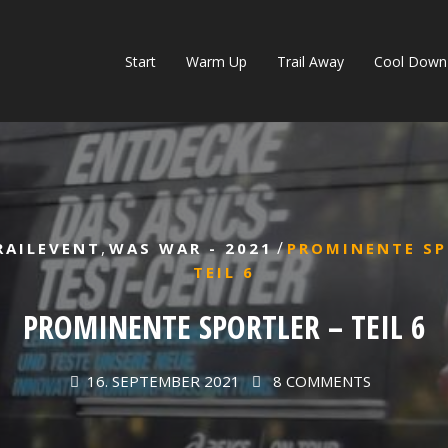
Start
Warm Up
Trail Away
Cool Down
,
/
RAILEVENT
WAS WAR - 2021
PROMINENTE SP
TEIL 6
PROMINENTE SPORTLER – TEIL 6
16. SEPTEMBER 2021
8 COMMENTS