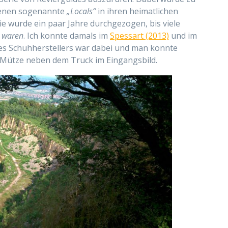
denen sogenannte
„Locals“
in ihren heimatlichen
rie wurde ein paar Jahre durchgezogen, bis viele
 waren
. Ich konnte damals im
Spessart (2013)
und im
nes Schuhherstellers war dabei und man konnte
r Mütze neben dem Truck im Eingangsbild.