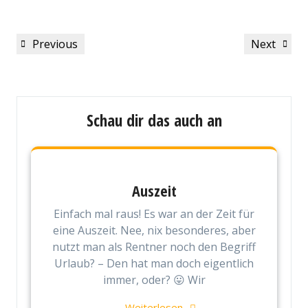
Beitragsnavigation
Previous
Next
Previous
Next
Post
Post
Schau dir das auch an
Auszeit
Einfach mal raus! Es war an der Zeit für
eine Auszeit. Nee, nix besonderes, aber
nutzt man als Rentner noch den Begriff
Urlaub? – Den hat man doch eigentlich
immer, oder? 😛 Wir
Weiterlesen