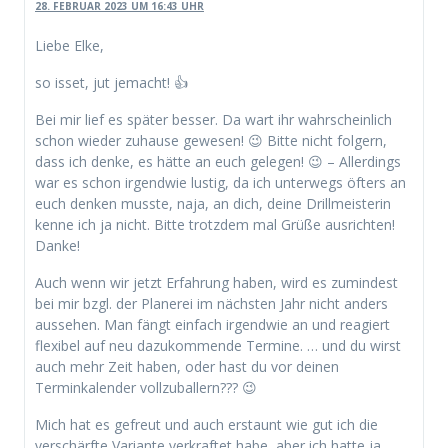
28. FEBRUAR 2023 UM 16:43 UHR
Liebe Elke,
so isset, jut jemacht! 👍
Bei mir lief es später besser. Da wart ihr wahrscheinlich
schon wieder zuhause gewesen! 😉 Bitte nicht folgern,
dass ich denke, es hätte an euch gelegen! 😉 – Allerdings
war es schon irgendwie lustig, da ich unterwegs öfters an
euch denken musste, naja, an dich, deine Drillmeisterin
kenne ich ja nicht. Bitte trotzdem mal Grüße ausrichten!
Danke!
Auch wenn wir jetzt Erfahrung haben, wird es zumindest
bei mir bzgl. der Planerei im nächsten Jahr nicht anders
aussehen. Man fängt einfach irgendwie an und reagiert
flexibel auf neu dazukommende Termine. … und du wirst
auch mehr Zeit haben, oder hast du vor deinen
Terminkalender vollzuballern??? 😉
Mich hat es gefreut und auch erstaunt wie gut ich die
verschärfte Variante verkraftet habe, aber ich hatte ja