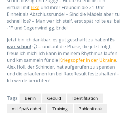
schön flüssig und zügig! – Heute Abend lief ich
virtuell mit
Elke
und ihrer Freundin die 21-Uhr-
Einheit als Abschlussrunde! – Sind die Mädels aber zu
schnell los? – Man war ich steif, erst spät rollte es; bei
-1° und Gegenwind gg. Ende!
Jetzt bin ich dankbar, es gut geschafft zu haben!
Es
war schön!
🙂 … und auf die Phase, die jetzt folgt,
freue ich mich! Ich kann in meinem Rhythmus laufen
und km sammeln für die
Kriegsopfer in der Ukraine
.
Alex Holl, der Schinder, hat aufgerufen zu spenden
und die erlaufenen km bei RaceResult festzuhalten! –
Ich werde berichten!
Tags:
Berlin
Geduld
Identifikation
mit Spaß dabei
Training
Zahlenfreak