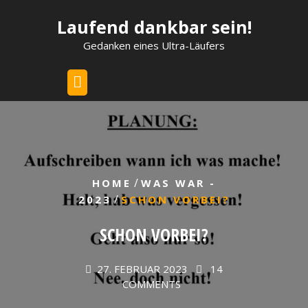
Skip
Laufend dankbar sein!
to
content
Gedanken eines Ultra-Läufers
/
HOME
WAS WAR -
/
2023
SCHON VORBEI?
SCHON VORBEI?
27. FEBRUAR 2023
14
COMMENTS