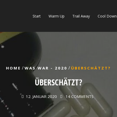
Start
Warm Up
Trail Away
Cool Down
/
/
HOME
WAS WAR - 2020
ÜBERSCHÄTZT?
ÜBERSCHÄTZT?
12. JANUAR 2020
14 COMMENTS